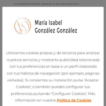
consentimiento previo a su revocación.
4.- Destinatarios
Los datos no se comunicarán a ningún tercero
ajeno a el responsable, salvo obligación legal o
se te informe de ello de forma expresa. Como
encargados de tratamiento que pueden tener
acceso a los datos personales del interesado, el
Utilizamos cookies propias y de terceros para analizar
Responsable tiene contratados los servicios de
nuestros servicios y mostrarte publicidad relacionada
proveedores, con las que además tiene
con tus preferencias en base a un perfil elaborado
suscrito un contrato de encargado de
con tus hábitos de navegación (por ejemplo, páginas
tratamiento conforme a lo establecido en la
normativa aplicable en materia de protección
visitadas). Si consientes su instalación pulsa "Aceptar
de datos. Dichos proveedores se encuentran
Cookies", o también puedes configurar tus
ubicados en territorio de la Unión Europea o
preferencias pulsando "Configurar Cookies". Más
en territorio norteamericano, encontrándose
información en nuestra
Política de Cookies
adheridos al Privacy Shield.